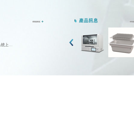
產品訊息
架囉~!