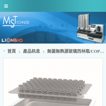
首頁
產品訊息
無菌無熱源玻璃西林瓶/COP西林瓶 (RTU)